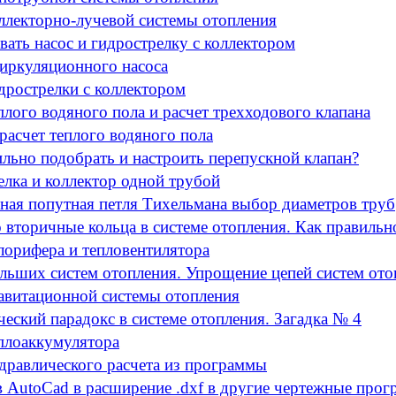
оллекторно-лучевой системы отопления
вать насос и гидрострелку с коллектором
иркуляционного насоса
дрострелки с коллектором
плого водяного пола и расчет трехходового клапана
расчет теплого водяного пола
ильно подобрать и настроить перепускной клапан?
елка и коллектор одной трубой
ная попутная петля Тихельмана выбор диаметров труб
 вторичные кольца в системе отопления. Как правильн
лорифера и тепловентилятора
ольших систем отопления. Упрощение цепей систем ото
равитационной системы отопления
еский парадокс в системе отопления. Загадка № 4
еплоаккумулятора
дравлического расчета из программы
в AutoCad в расширение .dxf в другие чертежные про