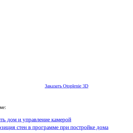
Заказать Otoplenie 3D
ме:
ить дом и управление камерой
озиция стен в программе при постройке дома