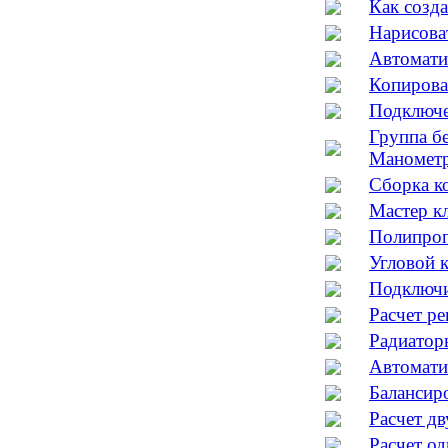
Как созд
Нарисова
Автомати
Копирова
Подключе
Группа бе
Манометр
Сборка к
Мастер к
Полипроп
Угловой 
Подключи
Расчет ре
Радиатор
Автомати
Балансир
Расчет д
Расчет о