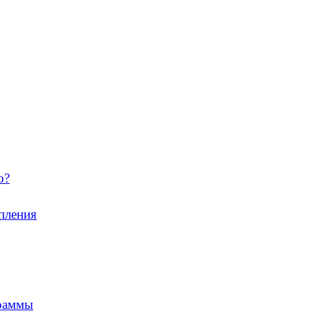
о?
пления
граммы