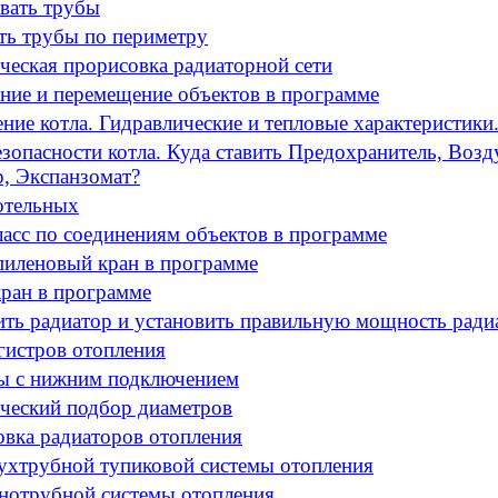
авать трубы
ть трубы по периметру
ческая прорисовка радиаторной сети
ние и перемещение объектов в программе
ние котла. Гидравлические и тепловые характеристики
зопасности котла. Куда ставить Предохранитель, Возд
, Экспанзомат?
отельных
ласс по соединениям объектов в программе
иленовый кран в программе
кран в программе
ть радиатор и установить правильную мощность ради
гистров отопления
ы с нижним подключением
ческий подбор диаметров
овка радиаторов отопления
вухтрубной тупиковой системы отопления
днотрубной системы отопления