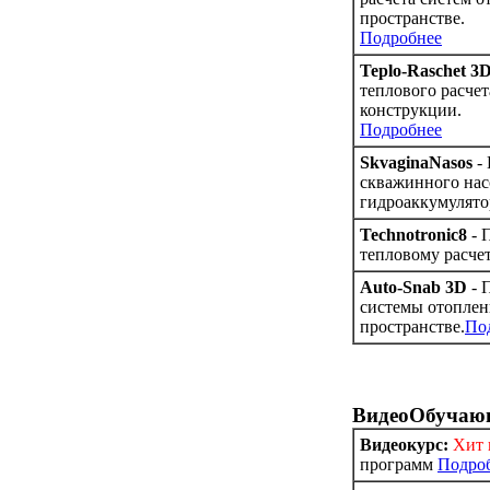
пространстве.
Подробнее
Teplo-Raschet 3
теплового расче
конструкции.
Подробнее
SkvaginaNasos
- 
скважинного нас
гидроаккумулято
Technotronic8
- 
тепловому расче
Auto-Snab 3D
- 
системы отоплен
пространстве.
По
ВидеоОбучаю
Видеокурс:
Хит 
программ
Подро