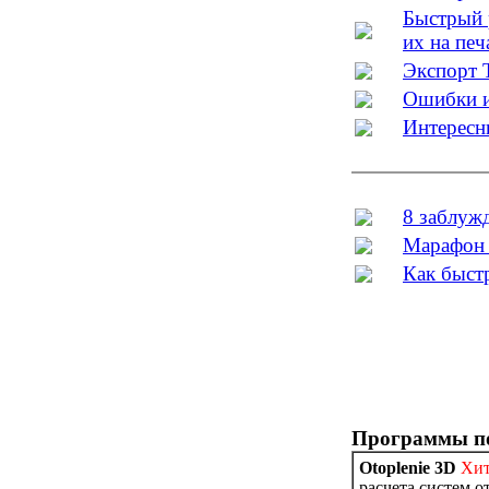
Быстрый 
их на печ
Экспорт 
Ошибки и
Интересн
8 заблуж
Марафон 
Как быст
Программы по
Otoplenie 3D
Хит
расчета систем 