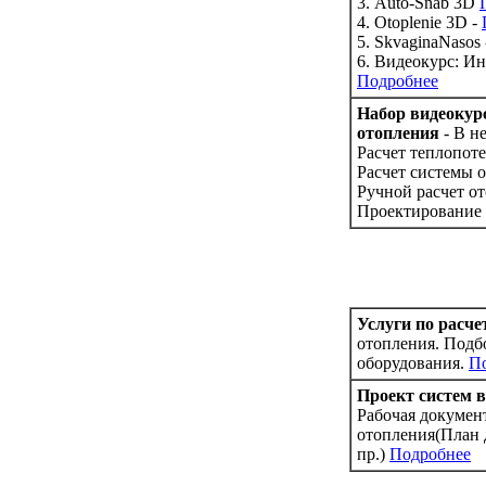
3. Auto-Snab 3D
4. Otoplenie 3D -
5. SkvaginaNasos
6. Видеокурс: И
Подробнее
Набор видеокур
отопления
- В не
Расчет теплопот
Расчет системы 
Ручной расчет о
Проектирование
Услуги по расчет
отопления. Подбо
оборудования.
П
Проект систем 
Рабочая докумен
отопления(План 
пр.)
Подробнее