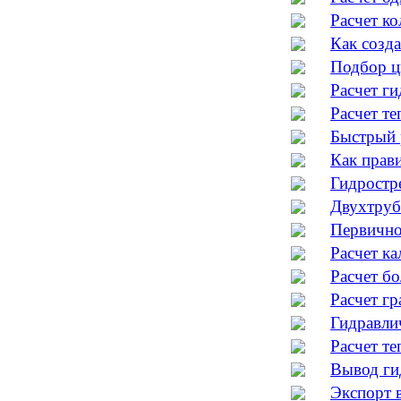
Расчет к
Как созда
Подбор ц
Расчет ги
Расчет те
Быстрый 
Как прав
Гидростр
Двухтруб
Первично
Расчет ка
Расчет б
Расчет г
Гидравлич
Расчет т
Вывод ги
Экспорт 