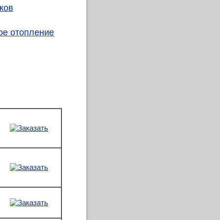
ков
ое отопление