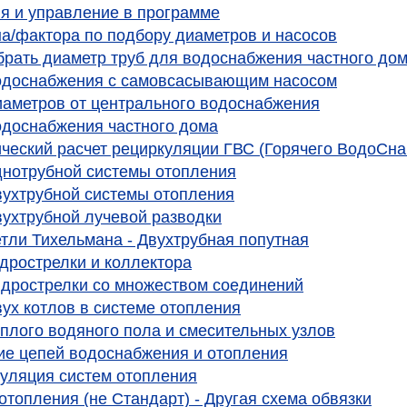
я и управление в программе
на/фактора по подбору диаметров и насосов
брать диаметр труб для водоснабжения частного до
одоснабжения с самовсасывающим насосом
иаметров от центрального водоснабжения
одоснабжения частного дома
ческий расчет рециркуляции ГВС (Горячего ВодоСн
днотрубной системы отопления
вухтрубной системы отопления
вухтрубной лучевой разводки
етли Тихельмана - Двухтрубная попутная
идрострелки и коллектора
идрострелки со множеством соединений
вух котлов в системе отопления
еплого водяного пола и смесительных узлов
е цепей водоснабжения и отопления
уляция систем отопления
отопления (не Стандарт) - Другая схема обвязки