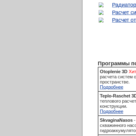
Радиатор
Расчет с
Расчет о
Программы по
Otoplenie 3D
Хит
расчета систем 
пространстве.
Подробнее
Teplo-Raschet 3
теплового расче
конструкции.
Подробнее
SkvaginaNasos
-
скважинного нас
гидроаккумулято