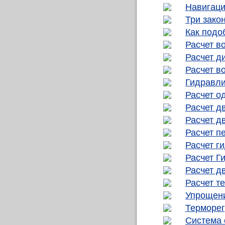
Навигаци
Три зако
Как подо
Расчет в
Расчет д
Расчет в
Гидравли
Расчет о
Расчет д
Расчет д
Расчет п
Расчет г
Расчет Г
Расчет д
Расчет т
Упрощени
Терморег
Система 