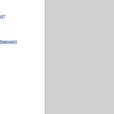
ма?
абжения)