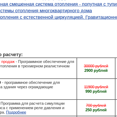
ная смешенная система отопления - попутная с тупи
истемы отопления многоквартирного дома
топления с естественной циркуляцией. Гравитационн
 расчету:
 продаж
- Программное обеспечение для
отопления в трехмерном реалистичном
30000 рублей
2900 рублей
D
- программное обеспечение для
та здания через ограждающие
11900 рублей
990 рублей
 Программа для расчета симуляции
700 рублей
оса с применением реле давления и
250 рублей
ра.
Подробнее