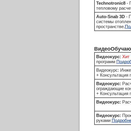
Technotronic8
- 
тепловому расче
Auto-Snab 3D
- 
системы отоплен
пространстве.
По
ВидеоОбучаю
Видеокурс:
Хит
программ
Подро
Видеокурс: Инже
+ Консультация п
Видеокурс:
Расч
ограждающие ко
+ Консультация п
Видеокурс:
Расч
Видеокурс:
Прое
руками
Подробн